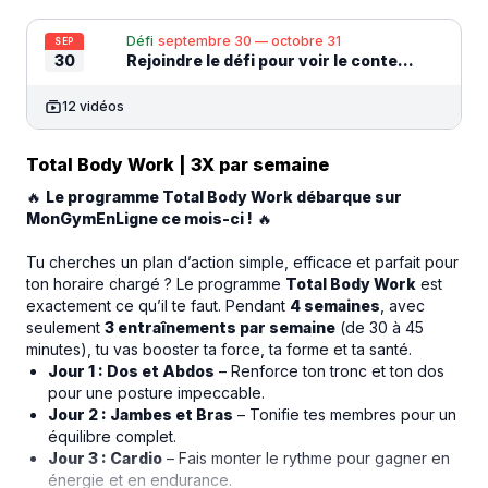
Défi
septembre 30 — octobre 31
SEP
30
Rejoindre le défi pour voir le contenu
12 vidéos
Total Body Work | 3X par semaine
🔥
Le programme Total Body Work débarque sur
MonGymEnLigne ce mois-ci !
🔥
Tu cherches un plan d’action simple, efficace et parfait pour
ton horaire chargé ? Le programme
Total Body Work
est
exactement ce qu’il te faut. Pendant
4 semaines
, avec
seulement
3 entraînements par semaine
(de 30 à 45
minutes), tu vas booster ta force, ta forme et ta santé.
Jour 1 : Dos et Abdos
– Renforce ton tronc et ton dos
pour une posture impeccable.
Jour 2 : Jambes et Bras
– Tonifie tes membres pour un
équilibre complet.
Jour 3 : Cardio
– Fais monter le rythme pour gagner en
énergie et en endurance.