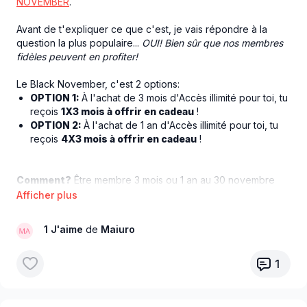
NOVEMBER
.
Avant de t'expliquer ce que c'est, je vais répondre à la
question la plus populaire...
OUI! Bien sûr que nos membres
fidèles peuvent en profiter!
Le Black November, c'est 2 options:
OPTION 1:
À l'achat de 3 mois d'Accès illimité pour toi, tu
reçois
1X3 mois à offrir en cadeau
!
OPTION 2:
À l'achat de 1 an d'Accès illimité pour toi, tu
reçois
4X3 mois à offrir en cadeau
!
Comment?
Être membre 3 mois ou 1 an au 30 novembre
2024
Quand vais-je recevoir le ou les codes cadeaux?
1 J'aime
de
Maiuro
Surveille tes courriels le 1er décembre > Les codes
cadeaux pourront être imprimés et déposés sous ton sapin,
ou tu pourras les transmettre par courriel !
1
Pourquoi 1 pierre, 3 coups?
🎁
Fais-toi plaisir
– Remets-toi en forme ou garde le