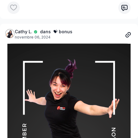
Merci de nous aider à co-créer un monde meilleur. 🙏
Je nous souhaite plusieurs moments de bonheur, de sueur
et de burpees! 🥳
Bonne année 2025!
Cathy L.
dans 💝 bonus
novembre 06, 2024