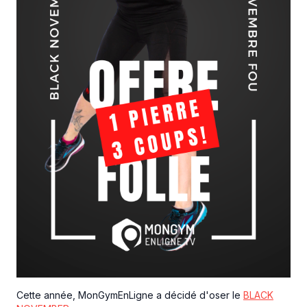
Cette année, MonGymEnLigne a décidé d'oser le
BLACK