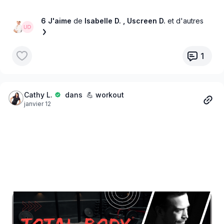
Les doutes silencieux.
6 J'aime
de
Isabelle D.
, Uscreen D.
et d'autres
Les fois où j’ai sincèrement pensé : « peut-être que j’arrête
ici ».
1
Parce que bâtir une entreprise, c’est exactement comme
s’entraîner.
Cathy L.
dans 💪 workout
janvier 12
On nous parle toujours des résultats.
Rarement des relâchements.
Encore moins des moments où on fait juste… survivre.
Il y a eu des phases d’élan incroyable.
Et d’autres où je faisais le strict minimum pour ne pas tomber.
Comme à l’entraînement :