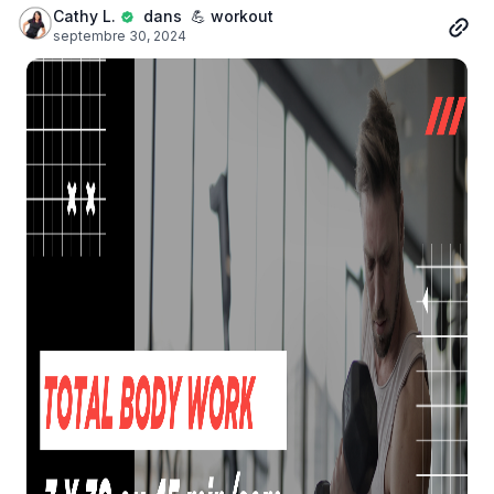
Cathy L.
rythme.
dans 💪 workout
septembre 30, 2024
🎄
Un (ou 4!) cadeau(x) de Noël déjà coché(s)
–
sans frais en plus !
👯
Garde la motivation en duo (ou en quatuor!)
–
Des partenaires d'entrainement pour te motiver
Profite-en vite, c'est une offre de novembre
seulement.
Ta Coach qui t'aime, Cathy xxx