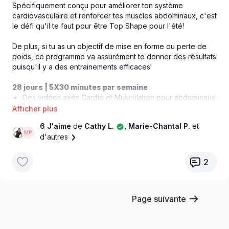
Spécifiquement conçu pour améliorer ton système
cardiovasculaire et renforcer tes muscles abdominaux, c'est
le défi qu'il te faut pour être Top Shape pour l'été!
De plus, si tu as un objectif de mise en forme ou perte de
poids, ce programme va assurément te donner des résultats
puisqu'il y a des entrainements efficaces!
28 jours | 5X30 minutes par semaine
Des vidéos axés Cardio et Musculation pour abdominaux
Bonus | Défi Planche Latérale 30 jours
6 J'aime
de
Cathy L.
, Marie-Chantal P.
et
PRÉPARATION PHYSIQUE AVEC 9 TYPES DE COURS
d'autres
DIFFÉRENTS
Préparation CARDIOVASCULAIRE [Corde à sauter,
Tabata, SPORTSTEP]
2
Préparation MUSCULAIRE [Bootcamp, EMOM, HIIT et X-
FITT]
Préparation SOUPLESSE [Pilates]
Page suivante
DURÉE DES ENTRAINEMENTS: 30 minutes