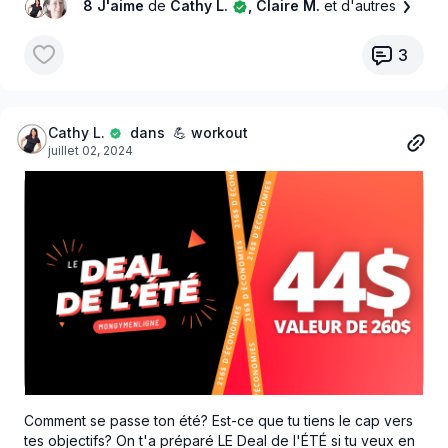
8 J'aime
de
Cathy L.
, Claire M.
et d'autres
Dynamisme et performance
| Des fessiers bien
développés contribuent à un dynamisme accru et à
de meilleures performances physiques.
3
Prévention du mode de vie sédentaire
| L'exercice
des fessiers aide à contrer les effets négatifs d'un
mode de vie sédentaire, qui peut entraîner une
désactivation précoce de cette zone musculaire.
Cathy L.
dans 💪 workout
Maintenir les fessiers actifs est crucial pour éviter la
juillet 02, 2024
faiblesse musculaire et les problèmes de santé
associés
En conclusion, les exercices fessiers ne sont pas seulement
bénéfiques pour l'apparence physique - selon les
standards de beauté actuels, mais ils jouent également un
rôle essentiel dans le maintien de la santé globale et de la
fonctionnalité corporelle.
C'est pourquoi je te lance le DÉFI 28 JOURS | FESSIERS
EXPRESS: Un maximum de résultats, pour un minimum de
temps ! C'est 5 workouts X 15 à 30 minutes par semaine.
Let's do this!
Comment se passe ton été? Est-ce que tu tiens le cap vers
tes objectifs? On t'a préparé LE Deal de l'ÉTÉ si tu veux en