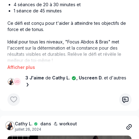
4 séances de 20 à 30 minutes et
1 séance de 45 minutes
Ce défi est conçu pour t'aider à atteindre tes objectifs de
force et de tonus.
Idéal pour tous les niveaux, "Focus Abdos & Bras" met
l'accent sur la détermination et la constance pour des
résultats visibles et durables. Relève le défi et révèle le
meilleur de toi-même !
ÉQUIPEMENTS REQUIS
3 J'aime
de
Cathy L.
, Uscreen D.
et d'autres
Haltères
Ballon suisse
Élastiques
(optionnel)
Kettlebell
(optionnel - peut être remplacé par haltères)
Tapis de sol
Cathy L.
dans 💪 workout
juillet 26, 2024