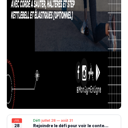
Défi
juillet 28 — août 31
JUL
28
Rejoindre le défi pour voir le contenu