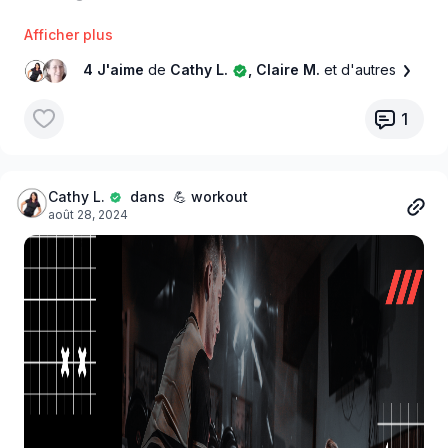
🍂
Octobre, c’est le moment parfait pour se recentrer
sur soi
. Ne laisse pas passer cette opportunité ! Prends
4 J'aime
de
Cathy L.
, Claire M.
et d'autres
soin de ton corps, booste ton énergie et sois prête à briller
cet automne. 🔥
1
Inscris-toi dès maintenant et rejoins une communauté qui te
motive, te pousse à te dépasser et qui célèbre chaque
victoire avec toi.
Ton futur toi va te remercier !
💪
Cathy L.
dans 💪 workout
août 28, 2024