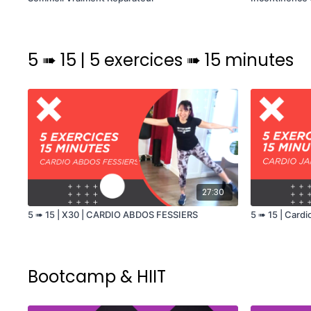
5 ➠ 15 | 5 exercices ➠ 15 minutes
27:30
5 ➠ 15 | X30 | CARDIO ABDOS FESSIERS
5 ➠ 15 | Card
Bootcamp & HIIT