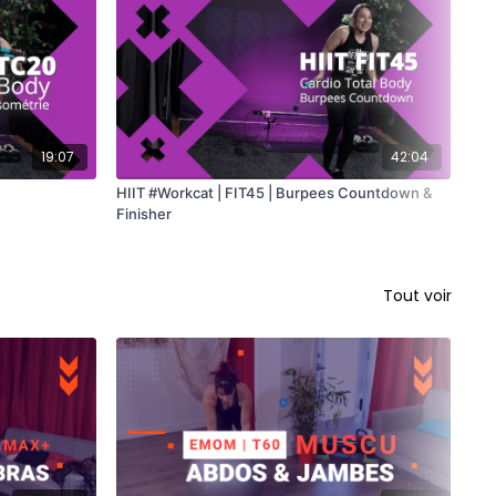
19:07
42:04
HIIT #Workcat | FIT45 | Burpees Countdown &
HII
Finisher
Tout voir