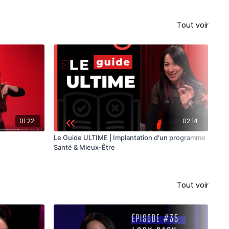
Tout voir
01:22
02:14
Le Guide ULTIME | Implantation d'un programme
Mon
Santé & Mieux-Être
Mo
Tout voir