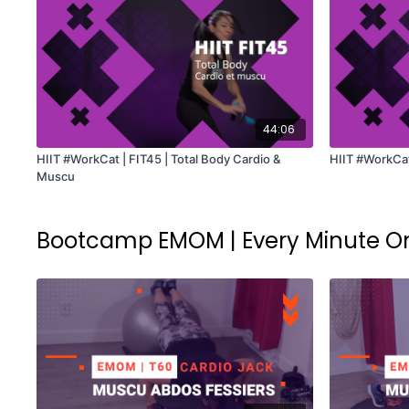
44:06
HIIT #WorkCat | FIT45 | Total Body Cardio &
HIIT #WorkCat 
Muscu
Bootcamp EMOM | Every Minute O