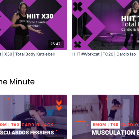
25:47
| X30 | Total Body Kettlebell
HIIT #Workcat | TC20 | Cardio Iso
ne Minute