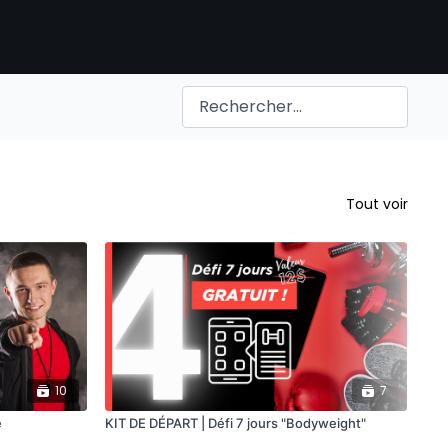
Tout voir
10
7
e
KIT DE DÉPART | Défi 7 jours "Bodyweight"
KIT