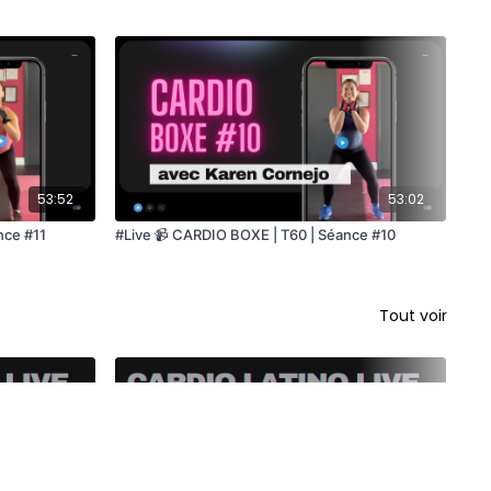
53:52
53:02
nce #11
#Live 📹 CARDIO BOXE | T60 | Séance #10
#Li
Tout voir