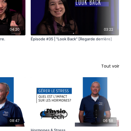
04:20
03:22
rre.
Épisode #35 | "Look Back" [Regarde derrière]
Ép
Tout voir
08:47
06:58
Hormones & Stress
Éq