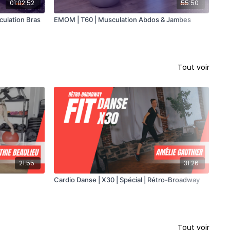
01:02:52
55:50
culation Bras
EMOM | T60 | Musculation Abdos & Jambes
EMO
Car
Tout voir
21:55
31:26
Cardio Danse | X30 | Spécial | Rétro-Broadway
Car
Tout voir