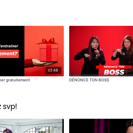
03:48
iner gratuitement
DÉNONCE TON BOSS
z svp!