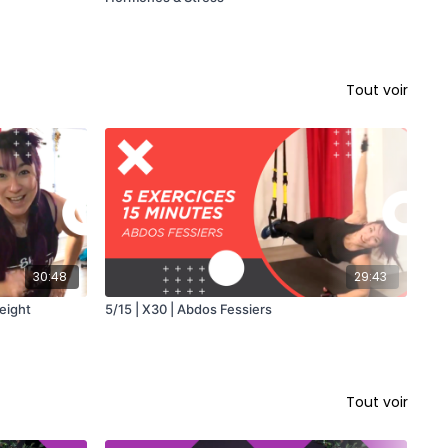
Tout voir
30:48
29:43
eight
5/15 | X30 | Abdos Fessiers
HII
Tout voir