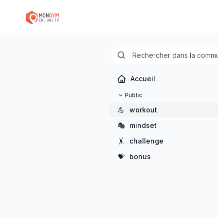
Accueil
Public
💪
workout
🎭
mindset
🤸
challenge
💝
bonus