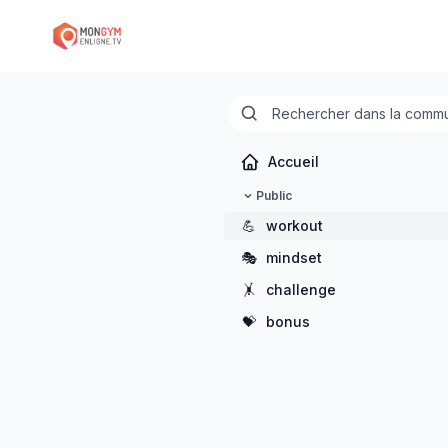
Accueil
Public
💪
workout
🎭
mindset
🤸
challenge
💝
bonus