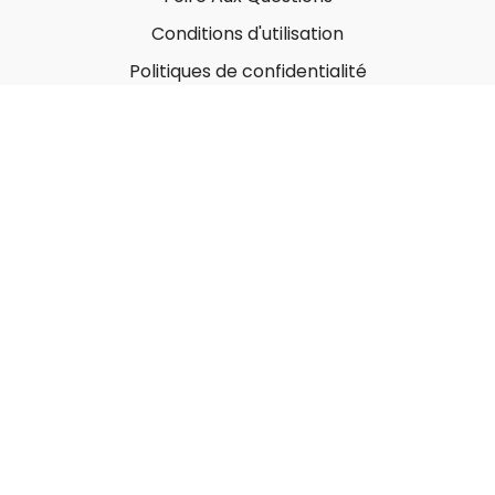
Conditions d'utilisation
Politiques de confidentialité
À propos
Qui sommes-nous ?
Nos Forfaits corporatifs
Nous contacter
Carte-Cadeau
Offrir une carte-cadeau
Utiliser une carte-cadeau
© MonGymEnLigne