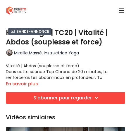
Hatha Yoga | TC20 | Vitalité |
Bande-annonce
Abdos (souplesse et force)
Mireille Massé, instructrice Yoga
Vitalité | Abdos (souplesse et force)
Dans cette séance Top Chrono de 20 minutes, tu
renforceras tes abdominaux en profondeur. Tu
amélioreras également ta souplesse.
En savoir plus
Les postures de planche, planche latérale, chaturanga,
sphinx ou cobra, locuste, demi-arc et enfant sont
S'abonner pour regarder
enchainées en douceur pour te permettre de te
renforcer, de réduire les douleurs ou de maintenir ta
force.
Vidéos similaires