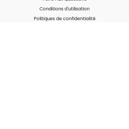
Conditions d'utilisation
Politiques de confidentialité
À propos
Qui sommes-nous ?
Nos Forfaits corporatifs
Nous contacter
Carte-Cadeau
Offrir une carte-cadeau
Utiliser une carte-cadeau
© MonGymEnLigne