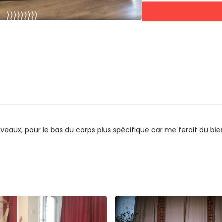
Étirements latérale +to
Diamant + étirement pi
Bloc 2
Salutation au sol + tor
Chien tête en bas
Charnière
Fente + demie split en 
Étirements des orteils e
Pigeon + torsion
Demi pont
Relaxation et Savas
 nouveaux, pour le bas du corps plus spécifique car me ferait du
Étirements des jambes
Savasana scan corpore