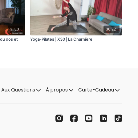
31:30
36:22
 du dos et
Yoga-Pilates | X30 | La Charnière
e Aux Questions
À propos
Carte-Cadeau