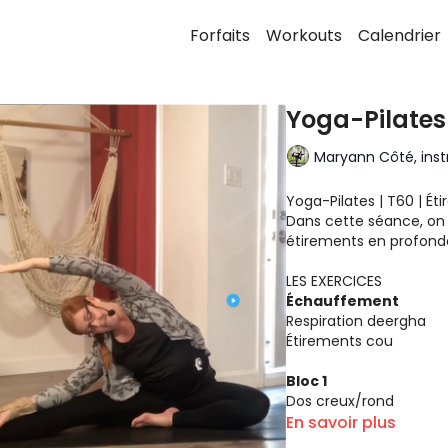
Forfaits
Workouts
Calendrier
Yoga-Pilates 
Maryann Côté, instr
Yoga-Pilates | T60 | É
Dans cette séance, on 
étirements en profond
LES EXERCICES
Échauffement
Respiration deergha
Étirements cou
Bloc 1
Dos creux/rond
Torsions
En savoir plus
Bras de la posture de l’