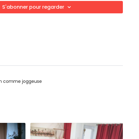
rsion + étirement aine
S'abonner pour regarder
eds chevilles
sion de gasquet
flow
t chevilles
ana
 bien comme joggeuse
l