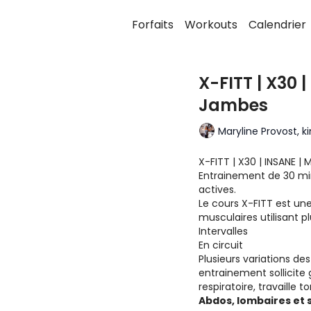
Forfaits
Workouts
Calendrier
X-FITT | X30 
Jambes
Maryline Provost, k
X-FITT | X30 | INSANE 
Entrainement de 30 min
actives.
Le cours X-FITT est un
musculaires utilisant 
Intervalles
En circuit
Plusieurs variations des
entrainement sollicite
respiratoire, travaille
Abdos, lombaires et s