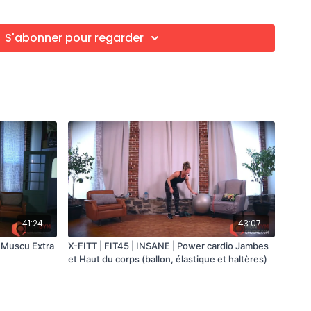
 ballon
is sur ballon
r une jambe en alternance
S'abonner pour regarder
40:20)
41:24
43:07
o Muscu Extra
X-FITT | FIT45 | INSANE | Power cardio Jambes
et Haut du corps (ballon, élastique et haltères)