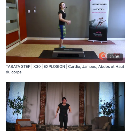
Squat et développé Arnold - Équilibre et Tirage horizontal
Planche et triceps press - Planche concave
Cardio Step
Burpee traverse - Step touch
Squat Jump - Mountain Climber
ÉQUIPEMENTS REQUIS
Step
29:05
Haltères
Tapis de sol
TABATA STEP | X30 | EXPLOSION | Cardio, Jambes, Abdos et Haut
du corps