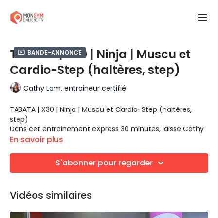
TABATA | X30 | Ninja | Muscu et
Bande-annonce
Cardio-Step (haltères, step)
Cathy Lam, entraineur certifié
TABATA | X30 | Ninja | Muscu et Cardio-Step (haltères,
step)
Dans cet entrainement eXpress 30 minutes, laisse Cathy
te guider pour des intervalles Tabata 8X [20 secondes
En savoir plus
d'effort : 10 secondes de repos].
Deux exercices différents à faire en alternance. Trois
S'abonner pour regarder
variantes de chacun des exercices pour convenir à tous
les niveaux.
Tu peux donc faire, et refaire cette série de vidéo et voir
Vidéos similaires
ta propre progression en passant d'une variante à la
suivante.
Muscu haltères