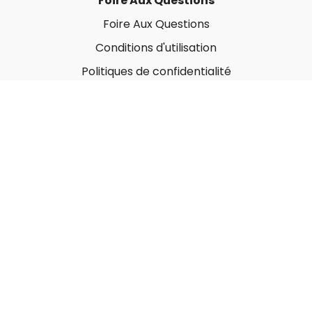
Foire Aux Questions
Foire Aux Questions
Conditions d'utilisation
Politiques de confidentialité
À propos
Qui sommes-nous ?
Nos Forfaits corporatifs
Nous contacter
Carte-Cadeau
Offrir une carte-cadeau
Utiliser une carte-cadeau
© MonGymEnLigne