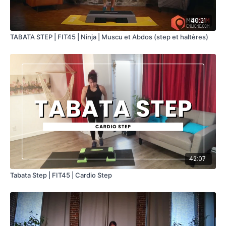
40:21
TABATA STEP | FIT45 | Ninja | Muscu et Abdos (step et haltères)
42:07
Tabata Step | FIT45 | Cardio Step