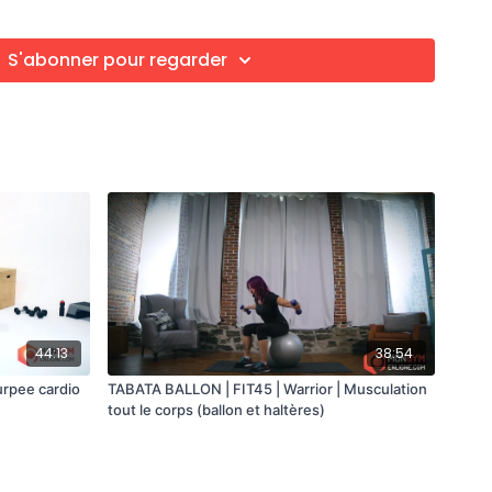
 chassés
S'abonner pour regarder
mains - Fente arrière ballon au dessus-de la tête
ui sur ballon
44:13
38:54
urpee cardio
TABATA BALLON | FIT45 | Warrior | Musculation
tout le corps (ballon et haltères)