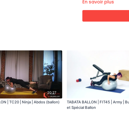
Burpees Jack - Squats
En savoir plus
Cardio Jambes
Squat Ballon entre les 
Fentes bulgares en app
ÉQUIPEMENTS REQUIS
Ballon
Tapis de sol
20:27
N | TC20 | Ninja | Abdos (ballon)
TABATA BALLON | FIT45 | Army | B
et Spécial Ballon