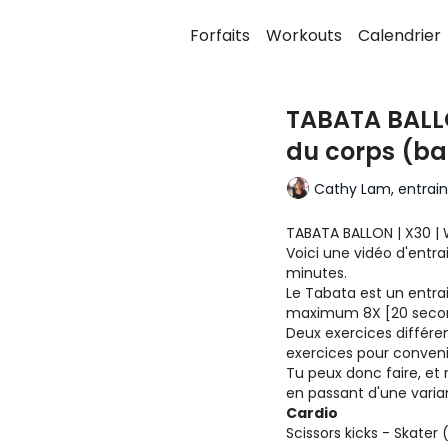
Forfaits
Workouts
Calendrier
TABATA BALLON
du corps (ba
Cathy Lam, entraine
TABATA BALLON | X30 | W
Voici une vidéo d'entr
minutes.
Le Tabata est un entra
maximum 8X [20 second
Deux exercices différen
exercices pour convenir
Tu peux donc faire, et 
en passant d'une varian
Cardio
Scissors kicks - Skater