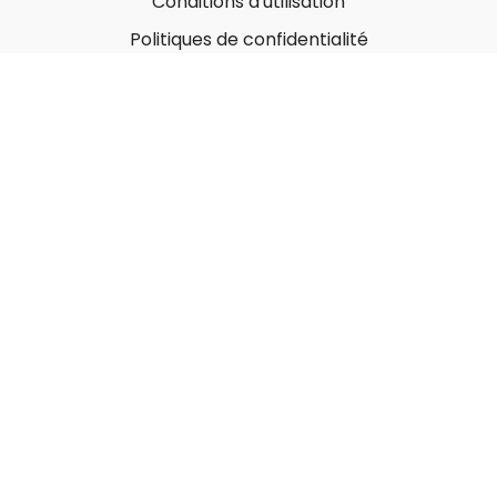
Conditions d'utilisation
Politiques de confidentialité
À propos
Qui sommes-nous ?
Nos Forfaits corporatifs
Nous contacter
Carte-Cadeau
Offrir une carte-cadeau
Utiliser une carte-cadeau
© MonGymEnLigne