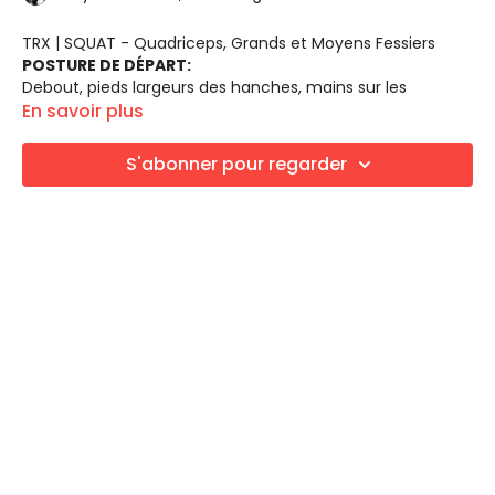
TRX | SQUAT - Quadriceps, Grands et Moyens Fessiers
POSTURE DE DÉPART:
Debout, pieds largeurs des hanches, mains sur les
poignées du TRX, ceinture scapulaire
En savoir plus
engagée, dos neutre en tout temps.
MOUVEMENT:
S'abonner pour regarder
Fléchir les hanches et les genoux en gardant le dos
neutre.
INTENSITÉ:
Gardez votre poids majoritairement sur la jambe surélevée pou
Variante 1: Ajouter l'extension des mollets;
Variante 2: Ajouter l'élévation des bras;
Variante 3: Ajouter un saut.