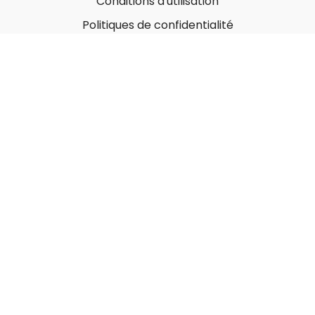
Conditions d'utilisation
Politiques de confidentialité
À propos
Qui sommes-nous ?
Nos Forfaits corporatifs
Nous contacter
Carte-Cadeau
Offrir une carte-cadeau
Utiliser une carte-cadeau
© MonGymEnLigne