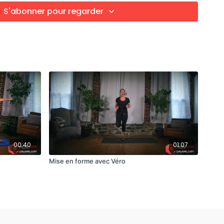
S'abonner pour regarder
ta a été réutilisée, mais en cardio sur place et
les études ont été effectuée par Mindy Milrea,
ootcamp. Celles-ci confirment l'efficacité de cette
nsité.
00:40
01:07
Mise en forme avec Véro