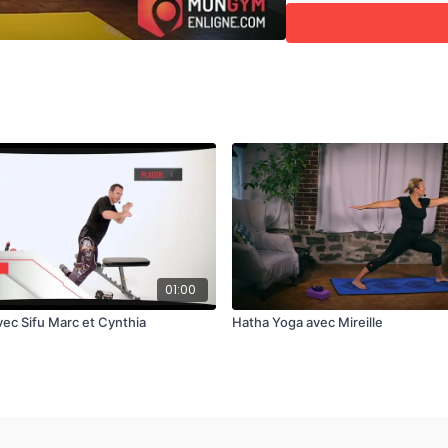
meilleurs résultats.
Depuis, la méthode Taba
musculation. De nouvel
fondatrice de Tabata b
intervalle de haute inte
01:00
vec Sifu Marc et Cynthia
Hatha Yoga avec Mireille