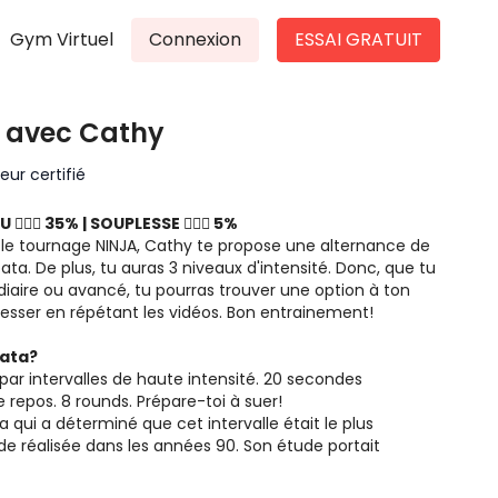
Gym Virtuel
Connexion
ESSAI GRATUIT
 avec Cathy
ur certifié
🏻‍♀️ 35% | SOUPLESSE 🤸🏻‍♀️ 5%
le tournage NINJA, Cathy te propose une alternance de
De plus, tu auras 3 niveaux d'intensité. Donc, que tu
diaire ou avancé, tu pourras trouver une option à ton
niveau et surtout progresser en répétant les vidéos. Bon entrainement!
bata?
par intervalles de haute intensité. 20 secondes
e repos. 8 rounds. Prépare-toi à suer!
a qui a déterminé que cet intervalle était le plus
de réalisée dans les années 90. Son étude portait
rence sur les résultats avec un exercice cardio modéré
ntervalle 8X(20:10) donne de façon significative les