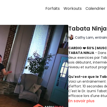
Forfaits
Workouts
Calendrier
Tabata Ninja
Cathy Lam, entraine
CARDIO ❤️ 60% | MUSCU 🏋
TABATA NINJA
- Dans 
deux exercices par Tabata. 
sois débutant, intermé
Qu'est-ce que le Ta
Voici un entrainement 
d'effort. 10 secondes d
C'est le Dr. Izumi Tabat
efficace lors d'une étu
notamment sur la diffé
En savoir plus
ou par intervalle. Cet i