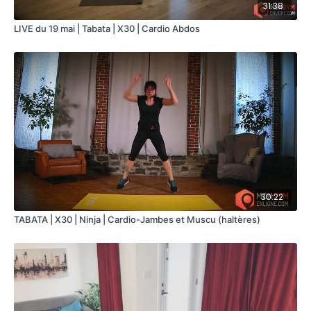
31:38
ta commande. 🙌
https://bit.ly/JustStrongCat
LIVE du 19 mai | Tabata | X30 | Cardio Abdos
30:22
TABATA | X30 | Ninja | Cardio-Jambes et Muscu (haltères)