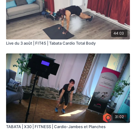
44:03
Live du 3 août | FIT45 | Tabata Cardio Total Body
31:02
TABATA | X30 | FITNESS | Cardio-Jambes et Planches