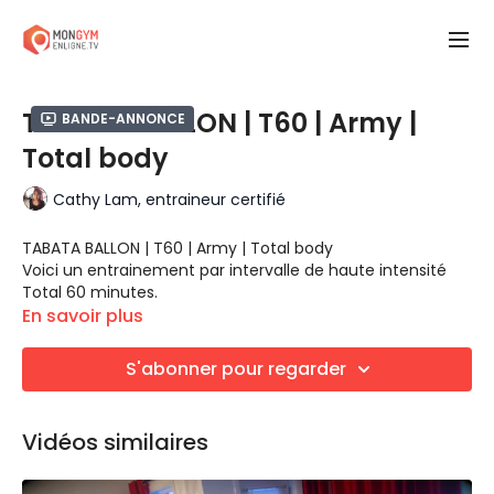
TABATA BALLON | T60 | Army |
Bande-annonce
Total body
Cathy Lam, entraineur certifié
TABATA BALLON | T60 | Army | Total body
Voici un entrainement par intervalle de haute intensité
Total 60 minutes.
Le Tabata utilise 20 secondes d'effort pour 10 secondes
En savoir plus
de repos pendant 8 rounds.
Dans ce cours avancé, nous faisons un seul exercice par
S'abonner pour regarder
Tabata. Il y a plusieurs variantes, mais quand même
toutes très intenses.
Bonne chance... ;-)
Vidéos similaires
Bloc 1 - What's missing to a burpee? (cardio)
Box jump
Step