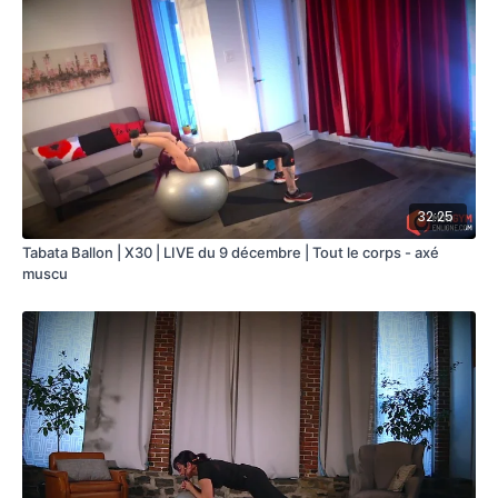
Bloc 2 -
What's missing to a burpee? (muscu)
Tirage horizontal avec haltères
Squat plié et tirage vertical
Bloc 3 - Muscu Haltères
Fente latérale et tirage en équilibre
Développé des épaules en V-Sit
32:25
Bloc 4 - Dos Ballon
Extensions lombaires
Tabata Ballon | X30 | LIVE du 9 décembre | Tout le corps - axé
Pont
muscu
Bloc 5 - Muscu Ballon
Flexion et extension des coudes
Flexion des genoux ou des hanches, pieds sur ballon
ÉQUIPEMENTS REQUIS
Ballon
Haltères
Tapis de sol
Box jump et Medecine ball (facultatif)