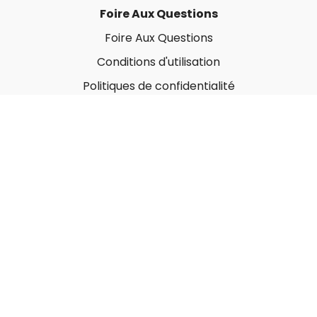
Foire Aux Questions
Foire Aux Questions
Conditions d'utilisation
Politiques de confidentialité
À propos
Qui sommes-nous ?
Nos Forfaits corporatifs
Nous contacter
Carte-Cadeau
Offrir une carte-cadeau
Utiliser une carte-cadeau
© MonGymEnLigne