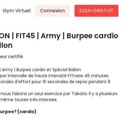
Gym Virtuel
Connexion
ESSAI GRATUIT
N | FIT45 | Army | Burpee cardio
llon
ur certifié
 Army | Burpee cardio et Spécial Ballon
ar intervalle de haute intensité FITness 45 minutes.
econdes d'effort pour 10 secondes de repos pendant 8
aisons un seul exercice par Tabata. Il y a plusieurs
 même toutes très intenses.
burpee? (cardio)