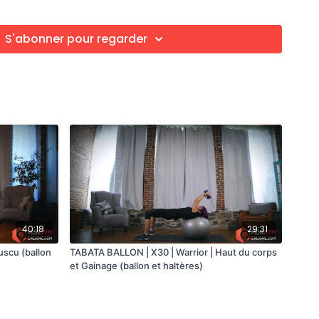
S'abonner pour regarder
es coudes
des hanches, pieds sur ballon
all (facultatif)
40:18
29:31
uscu (ballon
TABATA BALLON | X30 | Warrior | Haut du corps
et Gainage (ballon et haltères)