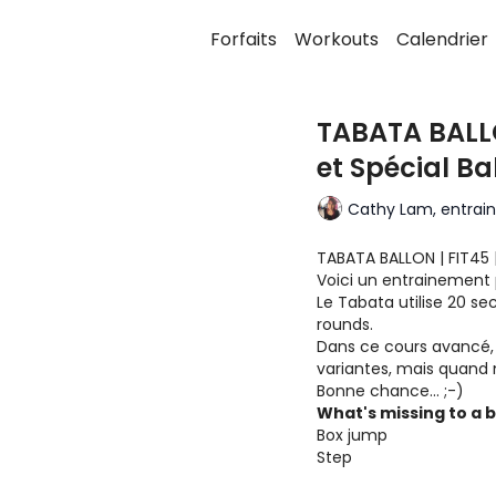
Forfaits
Workouts
Calendrier
TABATA BALLO
et Spécial Ba
Cathy Lam, entraine
TABATA BALLON | FIT45 |
Voici un entrainement p
Le Tabata utilise 20 s
rounds.
Dans ce cours avancé, nous f
variantes, mais quand
Bonne chance... ;-)
What's missing to a 
Box jump
Step