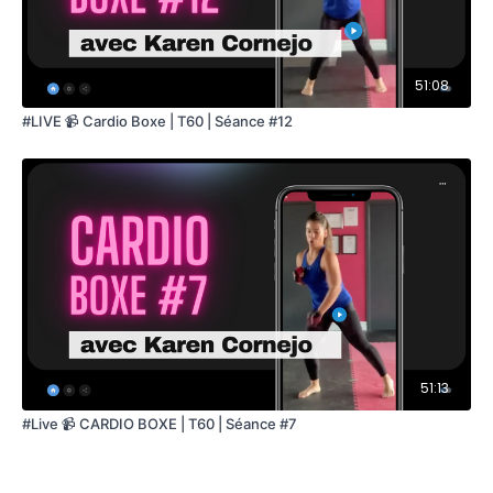
51:08
#LIVE 📹 Cardio Boxe | T60 | Séance #12
51:13
#Live 📹 CARDIO BOXE | T60 | Séance #7