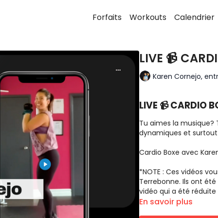
Forfaits
Workouts
Calendrier
LIVE 📹 CARD
Karen Cornejo, entr
LIVE 📹 CARDIO B
Tu aimes la musique? 
dynamiques et surtout t
Cardio Boxe avec Kare
*NOTE : Ces vidéos vou
Terrebonne. Ils ont été 
vidéo qui a été réduite
En savoir plus