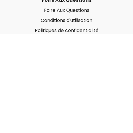
Foire Aux Questions
Foire Aux Questions
Conditions d'utilisation
Politiques de confidentialité
À propos
Qui sommes-nous ?
Nos Forfaits corporatifs
Nous contacter
Carte-Cadeau
Offrir une carte-cadeau
Utiliser une carte-cadeau
© MonGymEnLigne