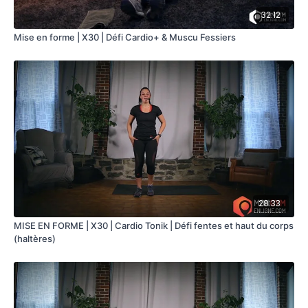
32:12
Mise en forme | X30 | Défi Cardio+ & Muscu Fessiers
28:33
MISE EN FORME | X30 | Cardio Tonik | Défi fentes et haut du corps
(haltères)