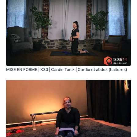
Des variantes te sont proposées selon ton niveau.
ÉQUIPEMENTS REQUIS
Haltères
Tapis de sol
Les haltères sont facultatives. Tu peux contracter
volontairement tes muscles pour augmenter l'intensité de
l'exercice. Tu peux également remplacer les haltères par
30:54
des élastiques et augmenter ta charge au fur et à mesure
que tu t'améliores.
MISE EN FORME | X30 | Cardio Tonik | Cardio et abdos (haltères)