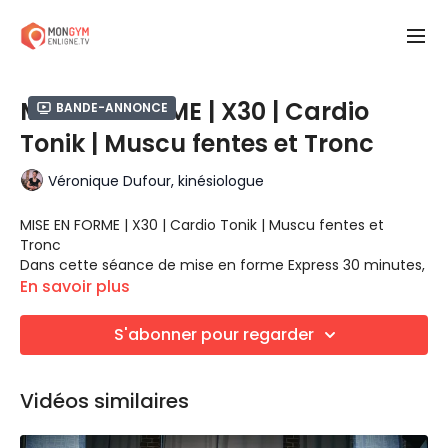
MISE EN FORME | X30 | Cardio
Bande-annonce
Tonik | Muscu fentes et Tronc
Véronique Dufour, kinésiologue
MISE EN FORME | X30 | Cardio Tonik | Muscu fentes et
Tronc
Dans cette séance de mise en forme Express 30 minutes,
ta kinésiologue Véronique Dufour t'amène à travailler au
En savoir plus
niveau musculaire, avec deux bloc: Jambes et Tronc. On
utilise un circuit Fente, c'est-à-dire, plusieurs variantes de
BLOC JAMBES
S'abonner pour regarder
la fente, les unes à la suite des des autres, des super-
Fentes et variations
séries (2 exercices l'un à la suite de l'autre) et des séries
régulières.
BLOC TRONC
Vidéos similaires
Tirage horizontal et Pompes
Rameur
Planche