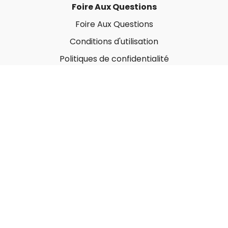
Foire Aux Questions
Foire Aux Questions
Conditions d'utilisation
Politiques de confidentialité
À propos
Qui sommes-nous ?
Nos Forfaits corporatifs
Nous contacter
Carte-Cadeau
Offrir une carte-cadeau
Utiliser une carte-cadeau
© MonGymEnLigne