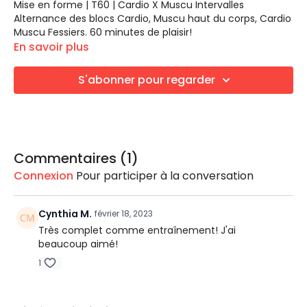
Mise en forme | T60 | Cardio X Muscu Intervalles
Alternance des blocs Cardio, Muscu haut du corps, Cardio
Muscu Fessiers. 60 minutes de plaisir!
En savoir plus
LES EXERCICES
Bloc Cardio 3
S'abonner pour regarder
4x genoux hauts + 1x burpees
Jump squat
Fentes latérales + oblique coude-genou (droite)
Fentes latérales + oblique coude-genou (gauche)
Climber
Commentaires (
1
)
Bloc Muscu Haut du corps
Connexion
Pour participer à la conversation
Mini Circuit 1
Élévation frontale
Cynthia M.
février 18, 2023
Élévation latérale
Élévation des épaules
Très complet comme entraînement! J'ai
beaucoup aimé!
1
Mini Circuit 2
Biceps
Triceps