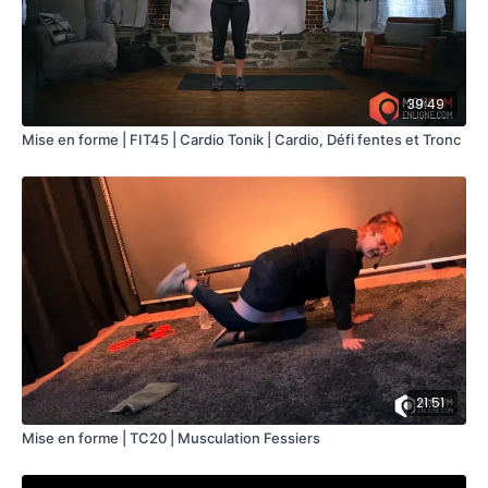
Pont + genou poitrine droit
Pont + genou poitrine gauche
15 répétions x 3 séries
39:49
LES ÉQUIPEMENTS
Élastique rond
Mise en forme | FIT45 | Cardio Tonik | Cardio, Défi fentes et Tronc
Haltères ou Élastique avec poignées
21:51
Mise en forme | TC20 | Musculation Fessiers