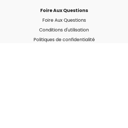
Foire Aux Questions
Foire Aux Questions
Conditions d'utilisation
Politiques de confidentialité
À propos
Qui sommes-nous ?
Nos Forfaits corporatifs
Nous contacter
Carte-Cadeau
Offrir une carte-cadeau
Utiliser une carte-cadeau