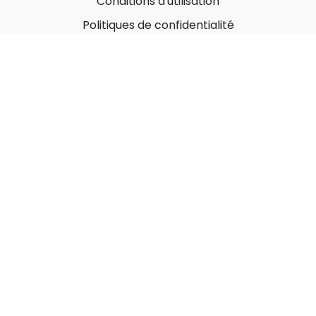
Conditions d'utilisation
Politiques de confidentialité
À propos
Qui sommes-nous ?
Nos Forfaits corporatifs
Nous contacter
Carte-Cadeau
Offrir une carte-cadeau
Utiliser une carte-cadeau
© MonGymEnLigne