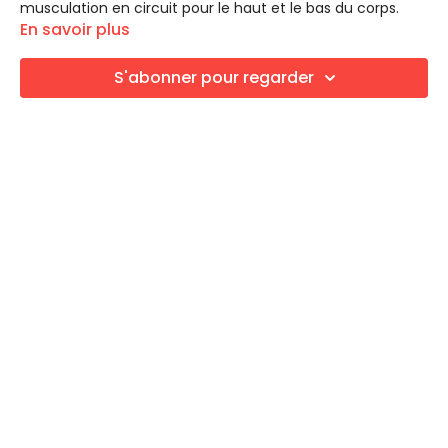
musculation en circuit pour le haut et le bas du corps.
En savoir plus
LES EXERCICES
Bloc Cardio 1
S'abonner pour regarder
Squat touch down
Fentes arrières alternées (sautées ou non$
Pas de football
Skaters
Jack plank
Bloc Muscu Haut du corps
Mini Circuit 1
Élévation frontale
Élévation latérale
Élévation des épaules
Mini Circuit 2
Biceps
Triceps
Shoulder press