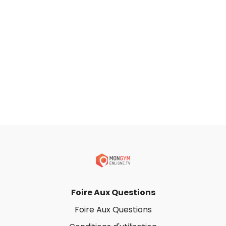
10-15 répétitions x 3 séries
Bloc Muscu Bas du corps
Circuit
Squat double
Sumo squat double
Fente arrière droite double
Fente arrière gauche double
1 minute de chaise
15 répétions x 3 séries
LES ÉQUIPEMENTS
Aucun équipement requis
Foire Aux Questions
Foire Aux Questions