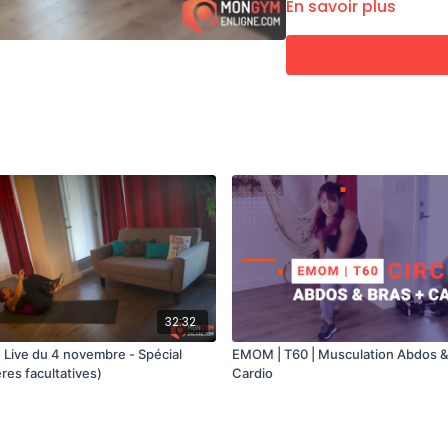
Exercice Ischios
En savoir plus
Planche latérale 
Chaise et kick
Jacknife
Suivi de la planche pour
ÉQUIPEMENTS REQUIS
Haltères
Élastiques ronds
Tapis de sol
32:32
| Live du 4 novembre - Spécial
EMOM | T60 | Musculation Abdos &
res facultatives)
Cardio