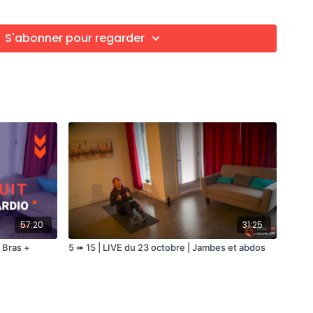
-Jambiers avec porte (Extension des genoux)
étoile
S'abonner pour regarder
 le défi de Nathalie!
57:20
31:25
 Bras +
5 ➠ 15 | LIVE du 23 octobre | Jambes et abdos