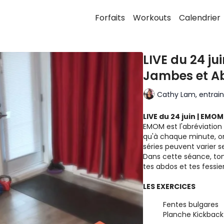
Forfaits
Workouts
Calendrier
LIVE du 24 ju
Jambes et A
Cathy Lam, entraine
LIVE du 24 juin | EMO
EMOM est l'abréviation 
qu'à chaque minute, on
séries peuvent varier s
Dans cette séance, ton
tes abdos et tes fessie
LES EXERCICES
Fentes bulgares
Planche Kickback 