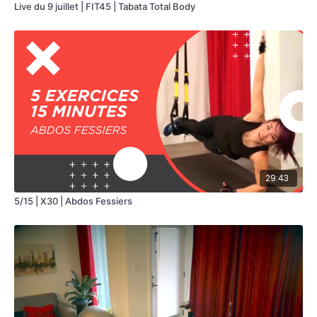
Haltères (facultatives)
Live du 9 juillet | FIT45 | Tabata Total Body
Élastiques (facultatifs)
Tapis de sol
29:43
5/15 | X30 | Abdos Fessiers