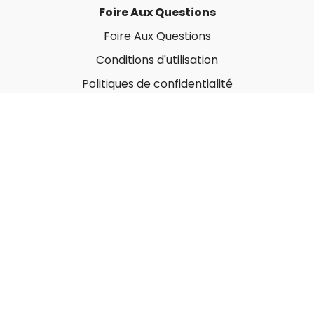
Foire Aux Questions
Foire Aux Questions
Conditions d'utilisation
Politiques de confidentialité
À propos
Qui sommes-nous ?
Nos Forfaits corporatifs
Nous contacter
Carte-Cadeau
Offrir une carte-cadeau
Utiliser une carte-cadeau
© MonGymEnLigne