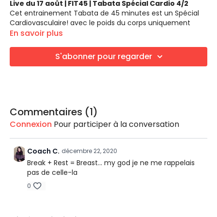
Live du 17 août | FIT45 | Tabata Spécial Cardio 4/2
Cet entrainement Tabata de 45 minutes est un Spécial
Cardiovasculaire! avec le poids du corps uniquement
(bodyweight).
En savoir plus
Un tabata est un entrainement par intervalle de haute
intensité utilisant 20 secondes d'effort, pour 10 secondes
S'abonner pour regarder
de repos (8 rounds).
LES EXERCICES
4 jumping Jacks | 2 pushups Commando
4 Squat Pop | 2 Tucks Jumps
Commentaires (
1
)
4 Pikes Jumps | 2 Waves
Connexion
Pour participer à la conversation
4 Skater Jumps | 2 Obliques burpees
4 Ski Jumps | 2 Squats
ÉQUIPEMENTS REQUIS
4 Jog Genoux hauts | 2 Reverse Burpees
Coach C.
décembre 22, 2020
Haltères facultatives
4 Squat Swing | 2 Tirage horizontal en planche
Break + Rest = Breast... my god je ne me rappelais
Tapis de sol
pas de celle-la
0