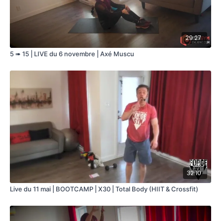
29:27
5 ➠ 15 | LIVE du 6 novembre | Axé Muscu
32:10
Live du 11 mai | BOOTCAMP | X30 | Total Body (HIIT & Crossfit)