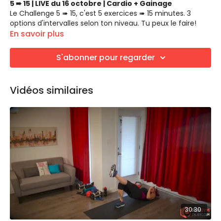
5 ➠ 15 | LIVE du 16 octobre | Cardio + Gainage
Le Challenge 5 ➠ 15, c'est 5 exercices ➠ 15 minutes. 3
options d'intervalles selon ton niveau. Tu peux le faire!
Fais-le!
En savoir plus
EXERCICES
S'abonner pour regarder
Squat à planche
Pont unilatéral
Grimpeur (montain climber)
Vidéos similaires
Pont unilatéral (l'autre côté
Abdos Jacks
ÉQUIPEMENTS REQUIS
Haltères facultatives
Tapis de sol
30:30