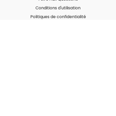
Conditions d'utilisation
Politiques de confidentialité
À propos
Qui sommes-nous ?
Nos Forfaits corporatifs
Nous contacter
Carte-Cadeau
Offrir une carte-cadeau
Utiliser une carte-cadeau
© MonGymEnLigne