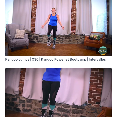
Twist avec déplacement
Jumping Jack (simple double)
Squat
ÉQUIPEMENTS NÉCESSAIRES
Bottes Trampolines Kangoo Jumps
25:47
Kangoo Jumps | X30 | Kangoo Power et Bootcamp | Intervalles