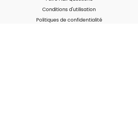
Conditions d'utilisation
Politiques de confidentialité
À propos
Qui sommes-nous ?
Nos Forfaits corporatifs
Nous contacter
Carte-Cadeau
Offrir une carte-cadeau
Utiliser une carte-cadeau
© MonGymEnLigne