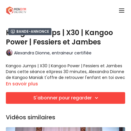
Kangoo Jumps | X30 | Kangoo
Bande-annonce
Power | Fessiers et Jambes
Alexandra Dionne, entraineur certifiée
Kangoo Jumps | X30 | Kangoo Power | Fessiers et Jambes
Dans cette séance eXpress 30 minutes, Alexandra Dionne
de Kangoo Maniak t'offre de retrouver l'enfant en toi avec
ces bottes trampolines.
En savoir plus
Le Kangoo Power est un cours aérobie avec des
mouvements dynamiques synchronisés sur musique.
S'abonner pour regarder
Kangoo Power 2
Side lift
Genoux déplacement
Vidéos similaires
Genoux rotation
Jumping Jack
Kangoo Power 3