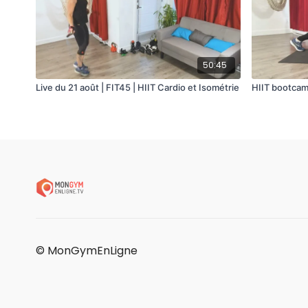
50:45
Live du 21 août | FIT45 | HIIT Cardio et Isométrie
HIIT bootcam
© MonGymEnLigne