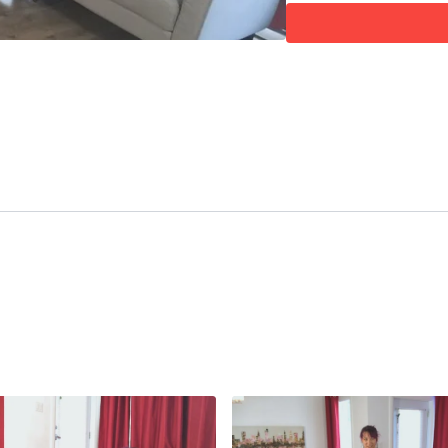
ÉQUIPEMENTS REQUIS
Tapis de sol
Haltères (facultatives)
Élastique rond (facultat