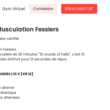
Gym Virtuel
Connexion
ESSAI GRATUIT
 Musculation Fessiers
ur certifié
n Fessiers
aire de 20 minutes "10 rounds of hells", c'est 10
ndes d'effort pour 12 secondes de repos.
IERS | 10 X [48:12]
 alterné
 élastique
es alternées
rrière