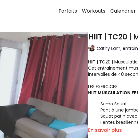
Forfaits
Workouts
Calendrier
HIIT | TC20 |
Cathy Lam, entraine
HIIT | TC20 | Musculatio
Cet entrainement muscul
intervalles de 48 seco
LES EXERCICES
HIIT MUSCULATION FESS
Sumo Squat
Pont à une jambe
Squat patin avec
Fentes brésilienn
Fentes croisées a
En savoir plus