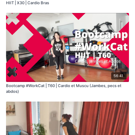
HIIT | X30 | Cardio Bras
Notre entraineur est habillée par
Just Strong
- Utilise le
code promo
CATLAM10
pour obtenir 10% de rabais sur ta
commande. 🙌
https://bit.ly/JustStrongCat
56:41
Bootcamp #WorkCat | T60 | Cardio et Muscu (Jambes, pecs et
abdos)