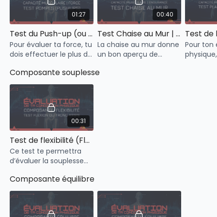
01:27
00:40
Test du Push-up (ou pompe) | Auto-Évaluation | Composante Musculaire: Force
Test Chaise au Mur | Auto-Évaluation | Composante Musculaire: Endurance
Pour évaluer ta force, tu
La chaise au mur donne
Pour ton 
dois effectuer le plus de
un bon aperçu de
physique, 
répétitions possibles, en
l’endurance dans les
la planch
Composante souplesse
gardant le même
muscles du bas du
maintenir
rythme et amplitude de
corps.
abdominal
mouvement.
longtemps
00:31
Test de flexibilité (Flexion du tronc)
Ce test te permettra
d’évaluer la souplesse
de ton tronc et te ta
Composante équilibre
chaîne postérieure.