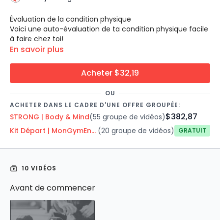
Évaluation de la condition physique
Voici une auto-évaluation de ta condition physique facile
à faire chez toi!
Dans cette auto-évaluation, tu effectueras différents
En savoir plus
tests physiques afin de déterminer tes points forts et
cibler ce que tu désires améliorer.
Acheter $32,19
Tu retrouveras également un questionnaire sur les
critères Santé signés MGEL ainsi qu'un endroit pour noter
OU
tes mesures corporelles et les résultats de tes tests
ACHETER DANS LE CADRE D'UNE OFFRE GROUPÉE:
physiques.
Il est recommandé de faire cette auto-évaluation au
$382,87
STRONG | Body & Mind
(55 groupe de vidéos)
début d'un programme d'entrainement et à la fin de
celui-ci. Tu peux également faire cette évaluation à
Kit Départ | MonGymEnLigne
(20 groupe de vidéos)
Gratuit
chaque 6 à 8 semaines pour t'assurer d'être sur la bonne
voie, selon tes objectifs.
3 TESTS POUR FORCE ET ENDURANCE
Pompes
Chaise
10 VIDÉOS
Planche
Avant de commencer
2 TESTS POUR CAPACITÉ CARDIOVASCULAIRE
Burpees
Ninja Tuck Jumps