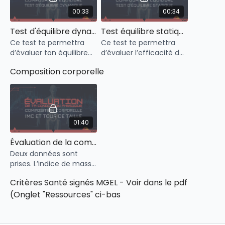
00:33
00:34
Test d'équilibre dynamique sur une jambe | Composante Équilibre | Auto-Évaluation
Test équilibre statique sur une jambe
Ce test te permettra
Ce test te permettra
d’évaluer ton équilibre
d’évaluer l’efficacité de
en mouvement et le
ta proprioception et du
Composition corporelle
contrôle de ta posture
contrôle de ta posture
sur une surface réduite.
sur une surface réduite.
01:40
Évaluation de la composition corporelle
Deux données sont
prises. L’indice de masse
corporelle et la
Critères Santé signés MGEL - Voir dans le pdf
circonférence de la
taille.
(Onglet "Ressources" ci-bas