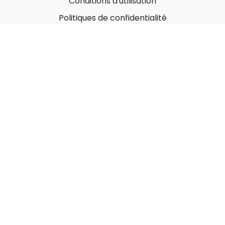
Conditions d'utilisation
Politiques de confidentialité
À propos
Qui sommes-nous ?
Nos Forfaits corporatifs
Nous contacter
Carte-Cadeau
Offrir une carte-cadeau
Utiliser une carte-cadeau
© MonGymEnLigne