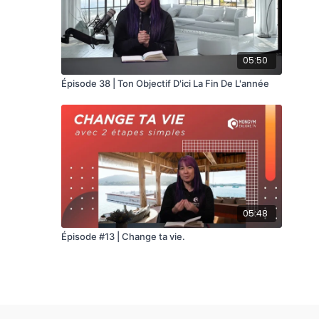
05:50
Épisode 38 | Ton Objectif D'ici La Fin De L'année
05:48
Épisode #13 | Change ta vie.