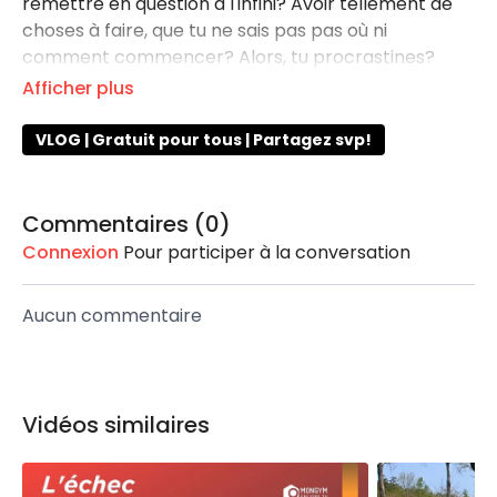
remettre en question à l'infini? Avoir tellement de
choses à faire, que tu ne sais pas pas où ni
comment commencer? Alors, tu procrastines?
Et si tu définissais "La Parfaite Version" de toi-même,
tu la décrirais comment?
Et si on amenait cette "Parfaite Version" de toi-
VLOG | Gratuit pour tous | Partagez svp!
même au moment présent?
Écoutes ça!
Commentaires (
0
)
Connexion
Pour participer à la conversation
Aucun commentaire
Vidéos similaires