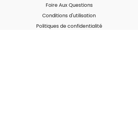
Foire Aux Questions
Conditions d'utilisation
Politiques de confidentialité
À propos
Qui sommes-nous ?
Nos Forfaits corporatifs
Nous contacter
Carte-Cadeau
Offrir une carte-cadeau
Utiliser une carte-cadeau
© MonGymEnLigne