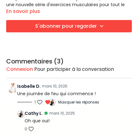
une nouvelle série d'exercices musculaires pour tout le
corps.
En savoir plus
Dans ce cours de 30 minutes axé musculation, voici des
exercices pour le tronc et haut du corps.
S'abonner pour regarder
LES EXERCICES
Bloc 1 | 4 X 6 exercices Tronc et Bras
Écarté penché (Dos)
Écarté couché (Pectoraux)
Haussement d'épaules (Trapèzes)
Pike pushups (Deltoïdes)
Commentaires (
3
)
Flexion des coudes pronation-supination (Biceps)
LES ÉQUIPEMENTS
Connexion
Pour participer à la conversation
Descente avec Gliding discs (Triceps)
Tapis de sol
Haltères
Optionnel: Kettlebell, élastique
Isabelle D.
mars 10, 2025
Une journée de feu qui commence !
1
Masquer les réponses
Cathy L.
mars 10, 2025
Oh que oui!
0