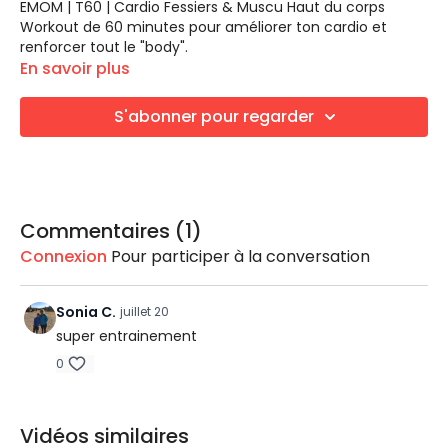
EMOM | T60 | Cardio Fessiers & Muscu Haut du corps
Workout de 60 minutes pour améliorer ton cardio et
renforcer tout le "body".
LES EXERCICES
En savoir plus
Bloc 1 | CARDIO FESSIERS | 3X4 EXERCICES
S'abonner pour regarder
Ski Ski Squat plié
Fentes bulgares et jump (ballon)
Skater
Squat Jack (élastique)
Bloc 2 | MUSCULATION HAUT DU CORPS | 4X9 EXERCICES
Commentaires (
1
)
Connexion
Tirage horizontal avec haltères
Pour participer à la conversation
Pompes avec les pieds surélevés (ballon)
Écarté incliné (Fly pour dos)
Sonia C.
juillet 20
Écarté couché (Fly pour pecs)
Flexion des coudes (supination à pronation)
super entrainement
ÉQUIPEMENTS REQUIS
Dips
0
Tapis de sol
Arnold Press
Haltères
Abdos avec roulette ou ballon
Élastique rond (facultatif)
Abdos crunch avec tirage élastique
Ballon suisse (facultatif)
Vidéos similaires