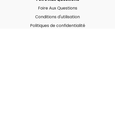
Foire Aux Questions
Conditions d'utilisation
Politiques de confidentialité
À propos
Qui sommes-nous ?
Nos Forfaits corporatifs
Nous contacter
Carte-Cadeau
Offrir une carte-cadeau
Utiliser une carte-cadeau
© MonGymEnLigne