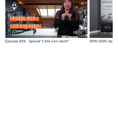
06:54
Épisode #28 - Spécial "L'été s'en vient!"
SPIN VERO Ajuste