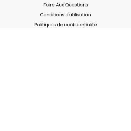
Foire Aux Questions
Conditions d'utilisation
Politiques de confidentialité
À propos
Qui sommes-nous ?
Nos Forfaits corporatifs
Nous contacter
Carte-Cadeau
Offrir une carte-cadeau
Utiliser une carte-cadeau
© MonGymEnLigne