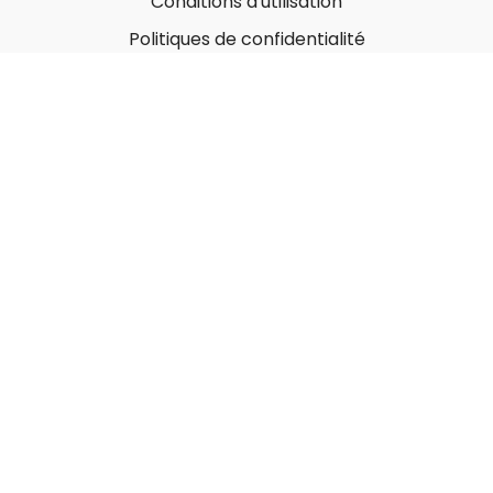
Conditions d'utilisation
Politiques de confidentialité
À propos
Qui sommes-nous ?
Nos Forfaits corporatifs
Nous contacter
Carte-Cadeau
Offrir une carte-cadeau
Utiliser une carte-cadeau
© MonGymEnLigne