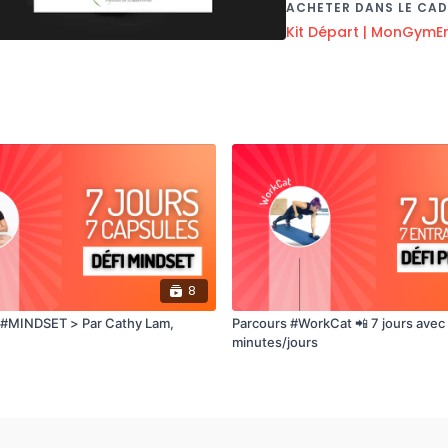
ACHETER DANS LE CAD
Kit Départ | MonGymE
8
 #MINDSET > Par Cathy Lam,
Parcours #WorkCat 📲 7 jours avec
minutes/jours