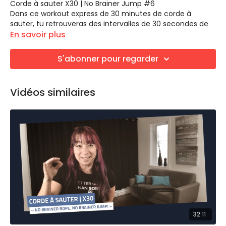
Corde à sauter X30 | No Brainer Jump #6
Dans ce workout express de 30 minutes de corde à
sauter, tu retrouveras des intervalles de 30 secondes de
corde à sauter, suivi de 30 secondes de musculation
En savoir plus
"bodyweight" pour 30 secondes de repos.
Aucune charge n'est nécessaire, mais tu peux le utiliser
des haltères pour plus d'intensité
S'abonner pour regarder
LES ÉQUIPEMENTS
Corde à sauter
Vidéos similaires
Haltères (optionnel)
Notre entraineur est habillée par
Just Strong
- Utilise le
code promo
CATLAM10
pour obtenir 10% de rabais sur ta
commande. 🙌
https://bit.ly/JustStrongCat
32:11