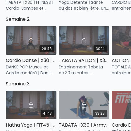
TABATA | X30 | FITNESS |
Yoga Détente | Santé
CARDIO B
Cardio-Jambes et
du dos et bien-être, une
entraine
Abdos - Fentes,
séance de 30 minutes
minutes 
Semaine 2
Jumping Jacks, Squat,
pour te faire du bien,
blocs car
Planche, Croisés et bien
dans un rythme
musculat
plus.
accessible à tous.
ta périod
26:48
30:14
Cardio Danse | X30 | POP | Muscu et Cardio Modéré
TABATA BALLON | X30 | Ninja | Muscu express
DANSE POP Muscu et
Entrainement Tabata
TOTALE A
Cardio modéré | Dans
de 30 minutes.
entraine
ce workout de 30
Musculation avec
minutes 
Semaine 3
minutes, nous avons
ballon. Abdos, Dos,
échauffe
sélectionné les blocs
Pectoraux, Lombaires et
de muscu
musculaires et
Muscles stabilisateurs.
tout le c
cardiovasculaires.
étirement
41:43
33:28
Hatha Yoga | FIT45 | Détente | Ancrage, ressourcement et bien-être
TABATA | X30 | Army | What's missing to a burpee?