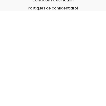
Conditions d'utilisation
Politiques de confidentialité
À propos
Qui sommes-nous ?
Nos Forfaits corporatifs
Nous contacter
Carte-Cadeau
Offrir une carte-cadeau
Utiliser une carte-cadeau
© MonGymEnLigne