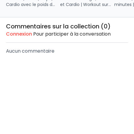
Cardio avec le poids du
et Cardio | Workout sur
minutes 
corps et Musculation
musiques populaires
tout le c
(haltères). Travaille tes
anglophones, latines et
ballon su
jambes, tes abdos et
le cardio modéré du
haltères) 
Commentaires sur la collection (
0
)
tes épaules.
tournage POP.
Jambes, 
Connexion
Pour participer à la conversation
et Gainag
Aucun commentaire