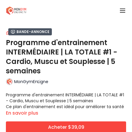
Bande-annonce
COLLECTION
Programme d'entrainement
INTERMÉDIAIRE | LA TOTALE #1 -
Cardio, Muscu et Souplesse | 5
semaines
MonGymEnLigne
Programme d'entrainement INTERMÉDIAIRE | LA TOTALE #1
- Cardio, Muscu et Souplesse | 5 semaines
Ce plan d'entrainement est idéal pour améliorer ta santé
globale et toutes les composantes d'une bonne condition
En savoir plus
physique, soit, le système cardiovasculaire, musculaire et
la soupless. Pour améliorer ta forme physique et ta santé,
Nombre d'entrainement:
3 à 4 séances
Acheter $39,09
c'est par ici!
d'entrainement par semaine