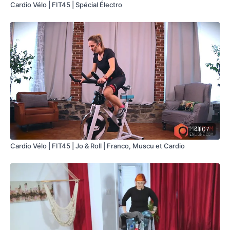
Cardio Vélo | FIT45 | Spécial Électro
Faded- Angus & Julia Stone
I'm not the only one- Dua Lipa
LES ÉQUIPEMENTS
Vélo de spinning
41:07
Cardio Vélo | FIT45 | Jo & Roll | Franco, Muscu et Cardio