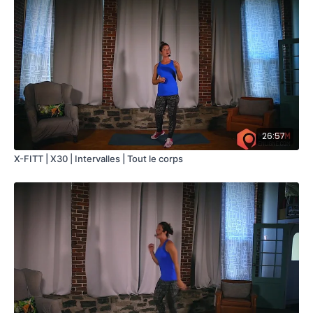
Ski avec développé devant
Chassé latéral Burpees
Coude genoux croisé
Muscu abdo (5 minutes)
3 exercices en circuit - 10 répétitions x 3 séries
V-Sit modifié
Variation du grimpeur genou sur le côté
Ciseau
26:57
Cardio Intervalles 2
(3 exercices 40:20 x 3 = 9 minutes
X-FITT | X30 | Intervalles | Tout le corps
cardio par intervalles)
Jumping Jack en x
Saut de haie (vitesse)
Box jump - jogging sur place
ÉQUIPEMENTS REQUIS
Bloc ou banc
Haltères (facultatives)
Tapis de sol