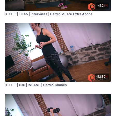
41:24
X-FITT | FIT45 | Intervalles | Cardio Muscu Extra Abdos
32:30
X-FITT | X30 | INSANE | Cardio Jambes