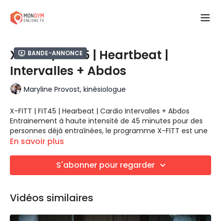
X-FITT | FIT45 | Heartbeat |
Bande-annonce
Intervalles + Abdos
Maryline Provost, kinésiologue
X-FITT | FIT45 | Hearbeat | Cardio Intervalles + Abdos
Entrainement à haute intensité de 45 minutes pour des
personnes déjà entraînées, le programme X-FITT est une
combinaison d'exercices cardiovasculaires et musculaires
En savoir plus
utilisant plusieurs méthodes d'entrainement.
Intervalles (40:20)
En circuit
S'abonner pour regarder
Cet entrainement sollicite grandement ton système
cardiovasculaire et respiratoire, travaille ton endurance
Vidéos similaires
ainsi que votre force musculaire. Vitesse, puissance,
équilibre et combinaison de mouvements.
Cardio Intervalles 1
(3 exercices 40:20 x 3 = 9 minutes
cardio par intervalles)