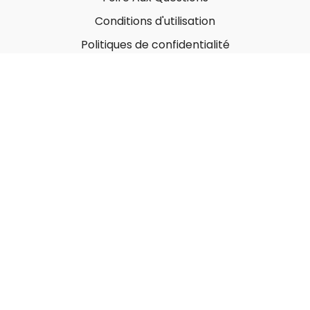
Conditions d'utilisation
Politiques de confidentialité
À propos
Qui sommes-nous ?
Nos Forfaits corporatifs
Nous contacter
Carte-Cadeau
Offrir une carte-cadeau
Utiliser une carte-cadeau
© MonGymEnLigne