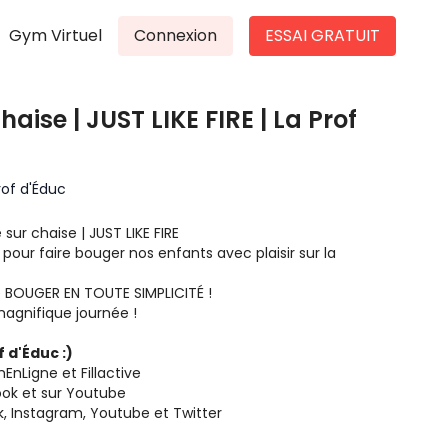
Gym Virtuel
Connexion
ESSAI GRATUIT
haise | JUST LIKE FIRE | La Prof
rof d'Éduc
 sur chaise | JUST LIKE FIRE
pour faire bouger nos enfants avec plaisir sur la
de BOUGER EN TOUTE SIMPLICITÉ !
agnifique journée !
 d'Éduc :)
Ligne et Fillactive
ook
et sur
Youtube
k
,
Instagram
,
Youtube
et
Twitter