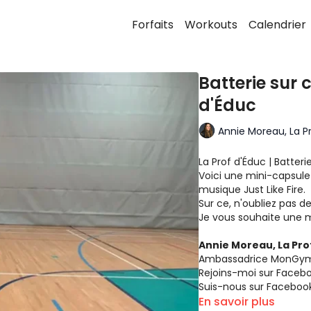
Forfaits
Workouts
Calendrier
Batterie sur c
d'Éduc
Annie Moreau, La P
La Prof d'Éduc | Batterie
Voici une mini-capsule 
musique Just Like Fire.
Sur ce, n'oubliez pas 
Je vous souhaite une m
Annie Moreau, La Prof
Ambassadrice MonGymEn
Rejoins-moi sur
Faceb
Suis-nous sur
Faceboo
En savoir plus