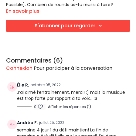
Possible). Combien de rounds as-tu réussi à faire?
LES EXERCICES
En savoir plus
Bloc 1 | AMRAP 3 EXERCICES
Kettlebell Swing
S'abonner pour regarder
Flexion des coudes et développé épaule
Dips
LES ÉQUIPEMENTS
Tapis de sol
Kettlebell ou Haltères (facultatifs)
Commentaires (
6
)
Connexion
Pour participer à la conversation
Élie R.
octobre 05, 2022
J’ai aimé l’entraînement, merci! :) mais la musique
est trop forte par rapport à ta voix… :S
0
Afficher les réponses (1)
Andréa F.
juillet 25, 2022
semaine 4 jour 1 du défi maintien! La fin de
semaine a été difficile sur le sommeil, j’ai donc