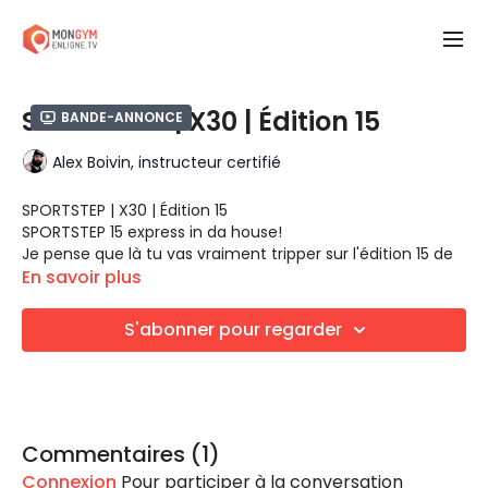
SPORTSTEP | X30 | Édition 15
Bande-annonce
Alex Boivin, instructeur certifié
SPORTSTEP | X30 | Édition 15
SPORTSTEP 15 express in da house!
Je pense que là tu vas vraiment tripper sur l'édition 15 de
SPORTSTEP express. J'aime vraiment beaucoup la track 6,
En savoir plus
tellement simple, mais tellement efficace! Tu me diras
ce que tu en penses.
Dans cette édition tu vas entendre les hits suivants :
S'abonner pour regarder
*Bang Bang - Jessie J, Ariana Grande, Nicki Minaj
*Run To Paradise - Nick Skitz Vs. The Choirboys
*Perfect Illusion - Lady Gaga
*Dirty Deeds Done Dirt Cheap - AC/DC
*Shaki Shaki - Mariucch & Dreamers ft. Kool Kray-Z
LES ÉQUIPEMENTS
Step
Commentaires (
1
)
Connexion
Pour participer à la conversation