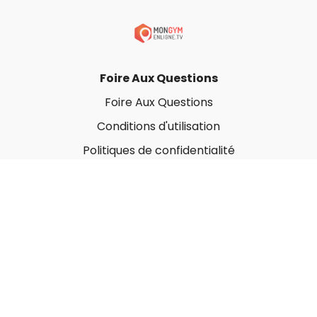
Conférence 3 trucs #Fitness #Mindset |
Pour
arrêter d'arrêter!
C'est par ici:
Foire Aux Questions
https://mongymenligne.tv/pages/black-friday-
2024
Foire Aux Questions
Conditions d'utilisation
Politiques de confidentialité
À propos
Qui sommes-nous ?
Nos Forfaits corporatifs
Nous contacter
Carte-Cadeau
Offrir une carte-cadeau