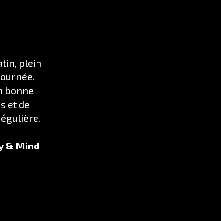
tin, plein
 journée.
en bonne
s et de
régulière.
dy & Mind