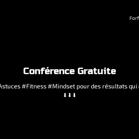
Forf
Conférence Gratuite
Astuces #Fitness #Mindset pour des résultats qui 
⬇︎⬇︎⬇︎