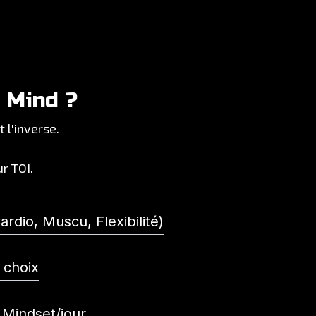
 Mind ?
 l'inverse.
r TOI.
rdio, Muscu, Flexibilité)
 choix
 Mindset/jour