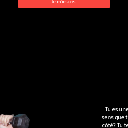
Je m'inscris.
Tu es un
sens que t
côté? Tu t