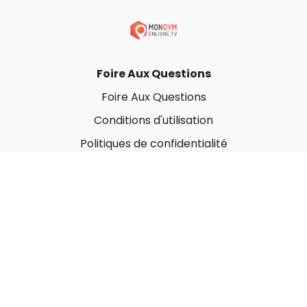
Foire Aux Questions
Foire Aux Questions
Conditions d'utilisation
Politiques de confidentialité
À propos
Qui sommes-nous ?
Nos Forfaits corporatifs
Nous contacter
Carte-Cadeau
Offrir une carte-cadeau
Utiliser une carte-cadeau