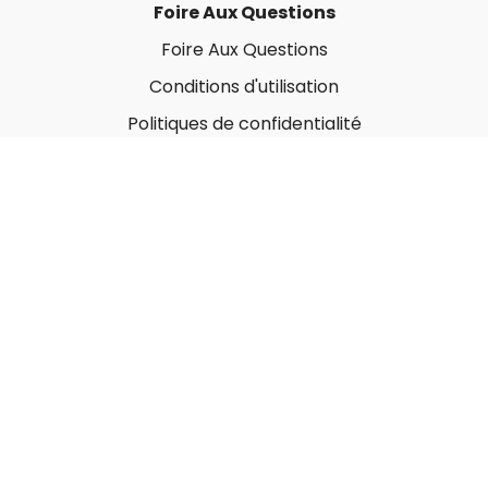
Foire Aux Questions
Foire Aux Questions
Conditions d'utilisation
Politiques de confidentialité
À propos
Qui sommes-nous ?
Nos Forfaits corporatifs
Nous contacter
Carte-Cadeau
Offrir une carte-cadeau
Utiliser une carte-cadeau
© MonGymEnLigne